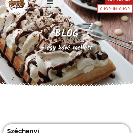
SHOP-IN-SHOP
BLOG
- egy kávé mellett
Széchenyi