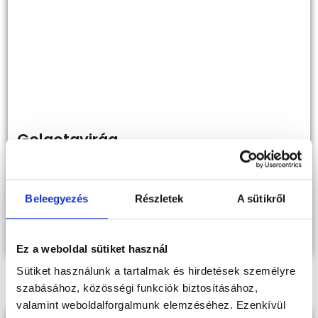
Golgotavirág
2021.04.19.
A szombat reggeli kávé mellett nézem a szemközti ház
Beleegyezés
Részletek
A sütikről
mögül kibukkanó reggeli fényt, olvasgatom a legfrissebb
híreket és úgy tűnik, talán kisüt végre a nap! Írok Nektek
megvalósult tervekről, álmokról és bemutatok Nektek
egy új gofrit is!
Ez a weboldal sütiket használ
Sütiket használunk a tartalmak és hirdetések személyre
szabásához, közösségi funkciók biztosításához,
valamint weboldalforgalmunk elemzéséhez. Ezenkívül