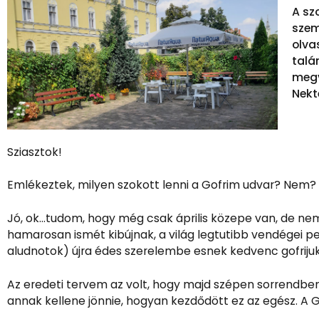
A sz
szem
olva
talá
megv
Nekte
Sziasztok!
Emlékeztek, milyen szokott lenni a Gofrim udvar? Nem? 
Jó, ok…tudom, hogy még csak április közepe van, de nemso
hamarosan ismét kibújnak, a világ legtutibb vendégei p
aludnotok) újra édes szerelembe esnek kedvenc gofrijukk
Az eredeti tervem az volt, hogy majd szépen sorrendben 
annak kellene jönnie, hogyan kezdődött ez az egész. A G