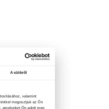
A sütikről
tosításához, valamint
einkkel megosztjuk az Ön
l, amelyeket Ön adott meg