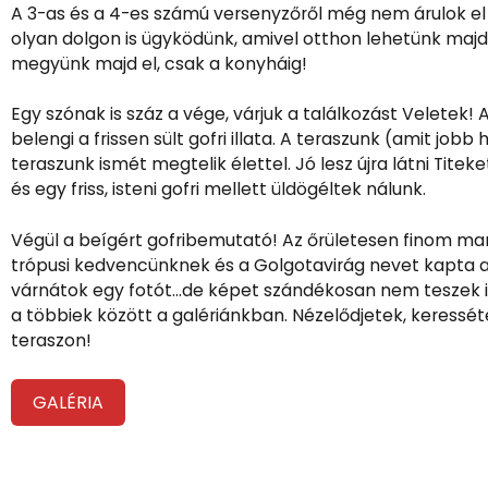
A 3-as és a 4-es számú versenyzőről még nem árulok el 
olyan dolgon is ügyködünk, amivel otthon lehetünk maj
megyünk majd el, csak a konyháig!
Egy szónak is száz a vége, várjuk a találkozást Veletek! 
belengi a frissen sült gofri illata. A teraszunk (amit jo
teraszunk ismét megtelik élettel. Jó lesz újra látni Tite
és egy friss, isteni gofri mellett üldögéltek nálunk.
Végül a beígért gofribemutató! Az őrületesen finom m
trópusi kedvencünknek és a Golgotavirág nevet kapta 
várnátok egy fotót…de képet szándékosan nem teszek i
a többiek között a galériánkban. Nézelődjetek, keress
teraszon!
GALÉRIA