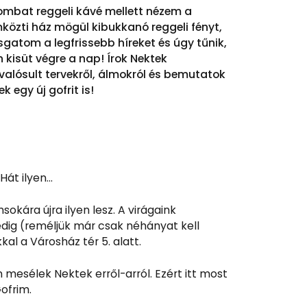
ombat reggeli kávé mellett nézem a
közti ház mögül kibukkanó reggeli fényt,
sgatom a legfrissebb híreket és úgy tűnik,
n kisüt végre a nap! Írok Nektek
alósult tervekről, álmokról és bemutatok
k egy új gofrit is!
Hát ilyen…
kára újra ilyen lesz. A virágaink
edig (reméljük már csak néhányat kell
al a Városház tér 5. alatt.
mesélek Nektek erről-arról. Ezért itt most
ofrim.