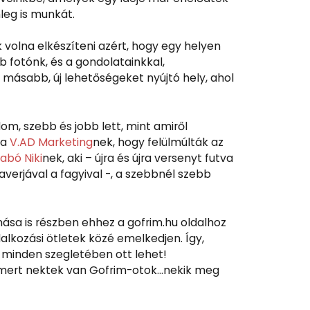
leg is munkát.
 volna elkészíteni azért, hogy egy helyen
fotónk, és a gondolatainkkal,
másabb, új lehetőségeket nyújtó hely, ahol
om, szebb és jobb lett, mint amiről
 a
V.AD Marketing
nek, hogy felülmúlták az
abó Niki
nek, aki – újra és újra versenyt futva
averjával a fagyival -, a szebbnél szebb
mása is részben ehhez a gofrim.hu oldalhoz
lalkozási ötletek közé emelkedjen. Így,
 minden szegletében ott lehet!
g, mert nektek van Gofrim-otok…nekik meg