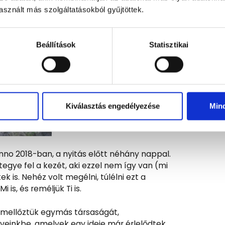
sznált más szolgáltatásokból gyűjtöttek.
Beállítások
Statisztikai
Kiválasztás engedélyezése
Min
nno 2018-ban, a nyitás előtt néhány nappal.
egye fel a kezét, aki ezzel nem így van (mi
k is. Nehéz volt megélni, túlélni ezt a
is, és reméljük Ti is.
l mellőztük egymás társaságát,
rveinkbe, amelyek egy ideje már érlelődtek