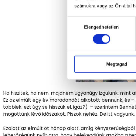
számukra vagy az Ön által ha
Hozzájárulás
Elengedhetetlen
kiválasztása
Megtagad
Ha hiszitek, ha nem, majdnem ugyanúgy izgulunk, mint a
Ez az elmúlt egy év maradandót alkotott bennünk, és – t
többiek, ezt úgy se hisszük el, igaz?) – szerintem Bennete
mögöttünk lévő időszakot. Piszok nehéz. De itt vagyunk. Mi 
Ezalatt az elmúlt öt hónap alatt, amíg kényszerűségbő
lehetőségünk nyílt arra, hogy belekezdjünk azokba a te