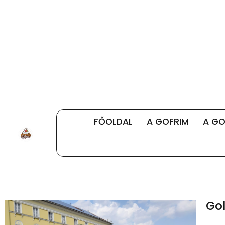
FŐOLDAL
A GOFRIM
A GO
Go