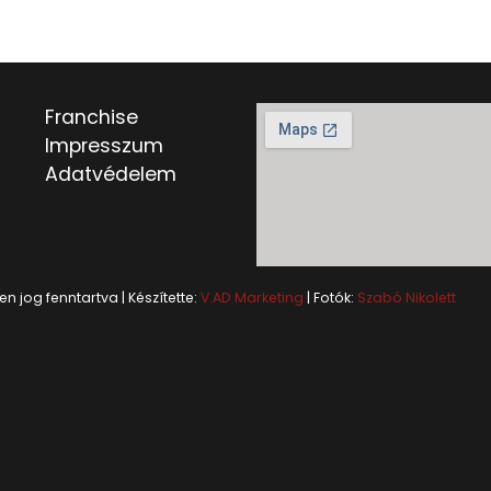
Franchise
Impresszum
Adatvédelem
 jog fenntartva | Készítette:
V.AD Marketing
| Fotók:
Szabó Nikolett