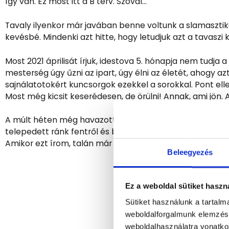
így van. Ez most itt a B terv. Szóval…
Tavaly ilyenkor már javában benne voltunk a slamasztiká
kevésbé. Mindenki azt hitte, hogy letudjuk azt a tavaszi
Most 2021 áprilisát írjuk, idestova 5. hónapja nem tudj
mesterség úgy űzni az ipart, úgy élni az életét, ahogy az
sajnálatotokért kuncsorgok ezekkel a sorokkal. Pont elle
Most még kicsit keserédesen, de örülni! Annak, ami jön. A
A múlt héten még havazott és hetek, hónapok óta nehéz
telepedett ránk fentről és bennünk belülről egyaránt. D
Amikor ezt írom, talán már csak néhány nap választ el mi
Beleegyezés
Ez a weboldal sütiket haszn
Sütiket használunk a tartal
weboldalforgalmunk elemzésé
weboldalhasználatra vonatko