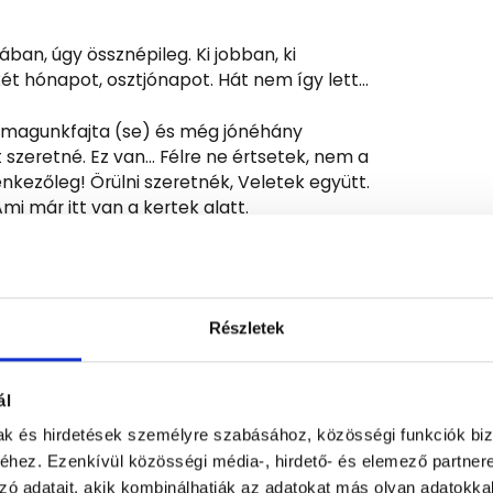
ban, úgy össznépileg. Ki jobban, ki
 két hónapot, osztjónapot. Hát nem így lett…
a a magunkfajta (se) és még jónéhány
t szeretné. Ez van… Félre ne értsetek, nem a
nkezőleg! Örülni szeretnék, Veletek együtt.
mi már itt van a kertek alatt.
, szürke felhők végtelen tengere
e most talán tényleg kisüt végre a nap.
nket attól, hogy újra találkozzunk.
Részletek
ál
mak és hirdetések személyre szabásához, közösségi funkciók biz
hez. Ezenkívül közösségi média-, hirdető- és elemező partner
zó adatait, akik kombinálhatják az adatokat más olyan adatokka