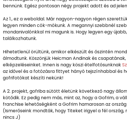
bennünk. Egész pontosan négy projekt adott és ad jelen
Az 1., ez a weboldal. Már nagyon-nagyon régen szerettük
legyen minden cók-mókunk. A megannyi szebbnél szebb 
mondanivalónkkal mi magunk is. Hogy legyen egy újabb, 
találkozhatunk.
Hihetetlenül örültünk, amikor elkészült és őszintén mond
álmodtunk. Köszönjük Heicman Andinak és csapatának,
elképzeléseinket. Innen is nagy köszi ételfotósunknak
Sz
az idővel és a fotózásra fittyet hányó tejszínhabbal és h
gofrifotókat készíti nekünk!
A 2. projekt, gofriba sütött életünk következő nagy állo
kötődik. Ez pedig nem más, mint az, hogy a Gofrim, a vál
franchise lehetőségként a Gofrim hamarosan az ország
(Ismerőseink mondták, hogy Titeket irigyel a fél orszá
nincs J)