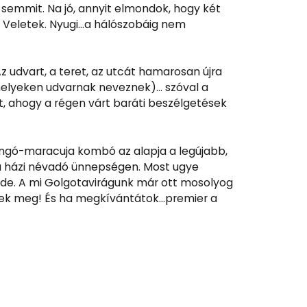
semmit. Na jó, annyit elmondok, hogy két
d Veletek. Nyugi…a hálószobáig nem
Az udvart, a teret, az utcát hamarosan újra
bb helyeken udvarnak neveznek)… szóval a
ket, ahogy a régen várt baráti beszélgetések
angó-maracuja kombó az alapja a legújabb,
a házi névadó ünnepségen. Most ugye
de. A mi Golgotavirágunk már ott mosolyog
étek meg! És ha megkívántátok…premier a