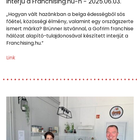
Interjú a Franchising.hu-n - 2025.06.03.
„Hogyan vált hazánkban a belga édességből sós
főétel, közösségi élmény, valamint egy országszerte
ismert márka? Brünner Istvánnal, a Gofrim franchise
hálózat alapító-tulajdonosával készített interjút a
Franchising.hu.”
Link