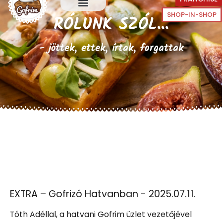
SHOP-IN-SHOP
RÓLUNK SZÓL...
- jöttek, ettek, írtak, forgattak
EXTRA – Gofrizó Hatvanban - 2025.07.11.
Tóth Adéllal, a hatvani Gofrim üzlet vezetőjével