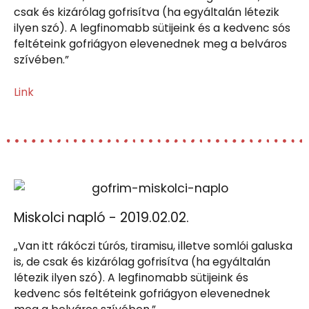
csak és kizárólag gofrisítva (ha egyáltalán létezik
ilyen szó). A legfinomabb sütijeink és a kedvenc sós
feltéteink gofriágyon elevenednek meg a belváros
szívében.”
Link
Miskolci napló - 2019.02.02.
„Van itt rákóczi túrós, tiramisu, illetve somlói galuska
is, de csak és kizárólag gofrisítva (ha egyáltalán
létezik ilyen szó). A legfinomabb sütijeink és
kedvenc sós feltéteink gofriágyon elevenednek