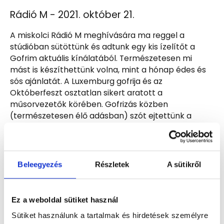
Rádió M - 2021. október 21.
A miskolci Rádió M meghívására ma reggel a
stúdióban sütöttünk és adtunk egy kis ízelítőt a
Gofrim aktuális kínálatából. Természetesen mi
mást is készíthettünk volna, mint a hónap édes és
sós ajánlatát. A Luxemburg gofrija és az
Októberfeszt osztatlan sikert aratott a
műsorvezetők körében. Gofrizás közben
(természetesen élő adásban) szót ejtettünk a
Gofrim születéséről, az országosan is egyedi és
különleges kínálatról, a Gofrim nyújtotta franchise
üzleti lehetőségről. A gofritészta receptje is szóba
került, de erről nem sikerült a huncut
Beleegyezés
Részletek
A sütikről
műsorvezetőknek fellebbenteniük a fátylat…
A beszélgetés végére minden gofri az utolsó
morzsáig elfogyott.
Ez a weboldal sütiket használ
Sütiket használunk a tartalmak és hirdetések személyre