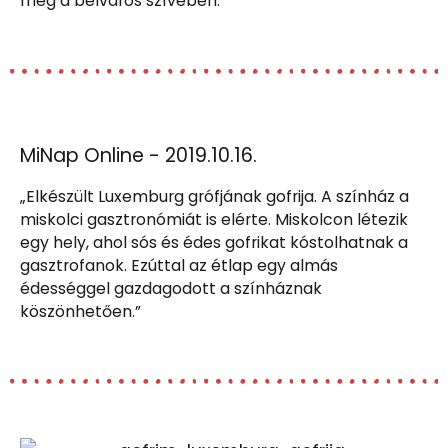
meg a belváros szívében.”
MiNap Online - 2019.10.16.
„Elkészült Luxemburg grófjának gofrija. A színház a
miskolci gasztronómiát is elérte. Miskolcon létezik
egy hely, ahol sós és édes gofrikat kóstolhatnak a
gasztrofanok. Ezúttal az étlap egy almás
édességgel gazdagodott a színháznak
köszönhetően.”