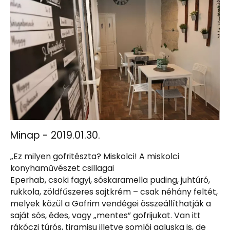
Minap - 2019.01.30.
„Ez milyen gofritészta? Miskolci! A miskolci
konyhaművészet csillagai
Eperhab, csoki fagyi, sóskaramella puding, juhtúró,
rukkola, zöldfűszeres sajtkrém – csak néhány feltét,
melyek közül a Gofrim vendégei összeállíthatják a
saját sós, édes, vagy „mentes” gofrijukat. Van itt
rákóczi túrós, tiramisu illetve somlói galuska is, de