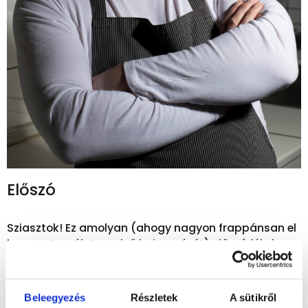
Előszó
Sziasztok! Ez amolyan (ahogy nagyon frappánsan el
is neveztem életem első bejegyzését) előszó féle lenne
a Gofrim blog rovatához. Merthogy már ilyenünk is
lesz. :)
Beleegyezés
Részletek
A sütikről
Javarészt velem fogtok itt találkozni, időről-időre én